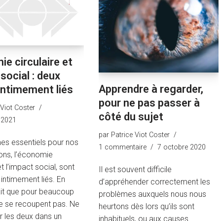
e circulaire et
social : deux
Apprendre à regarder,
intimement liés
pour ne pas passer à
 Viot Coster
côté du sujet
 2021
par
Patrice Viot Coster
es essentiels pour nos
1 commentaire
7 octobre 2020
ons, l’économie
et l’impact social, sont
Il est souvent difficile
 intimement liés. En
d’appréhender correctement les
ait que pour beaucoup
problèmes auxquels nous nous
ne se recoupent pas. Ne
heurtons dès lors qu’ils sont
r les deux dans un
inhabituels, ou aux causes