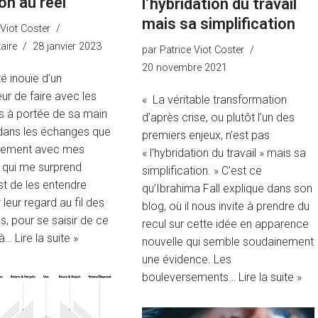
on au réel
l’hybridation du travail
mais sa simplification
 Viot Coster
aire
28 janvier 2023
par
Patrice Viot Coster
20 novembre 2021
é inouïe d’un
ur de faire avec les
« La véritable transformation
s à portée de sa main
d’après crise, ou plutôt l’un des
 dans les échanges que
premiers enjeux, n’est pas
ièrement avec mes
« l’hybridation du travail » mais sa
e qui me surprend
simplification. » C’est ce
st de les entendre
qu’Ibrahima Fall explique dans son
 leur regard au fil des
blog, où il nous invite à prendre du
s, pour se saisir de ce
recul sur cette idée en apparence
jà…
Lire la suite »
nouvelle qui semble soudainement
une évidence. Les
bouleversements…
Lire la suite »