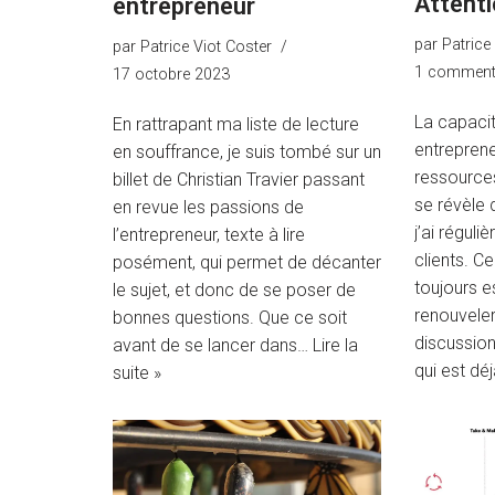
Attenti
entrepreneur
par
Patrice
par
Patrice Viot Coster
1 comment
17 octobre 2023
La capacit
En rattrapant ma liste de lecture
entreprene
en souffrance, je suis tombé sur un
ressource
billet de Christian Travier passant
se révèle
en revue les passions de
j’ai régul
l’entrepreneur, texte à lire
clients. C
posément, qui permet de décanter
toujours e
le sujet, et donc de se poser de
renouveler
bonnes questions. Que ce soit
discussion
avant de se lancer dans…
Lire la
qui est dé
suite »