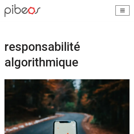
Aller
au
contenu
responsabilité
algorithmique